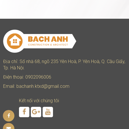
Địa chỉ:
Số nhà 68, ngõ 235 Yên Hoà, P. Yên Hoà, Q. Cầu Giấy,
Tp. Hà Nội.
Điện thoại:
0902096006
Email:
bachanh.ktxd@gmail.com
Kết nối với chúng tôi